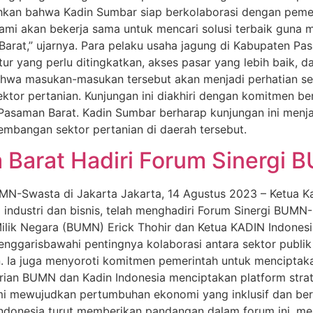
kan bahwa Kadin Sumbar siap berkolaborasi dengan pemer
Kami akan bekerja sama untuk mencari solusi terbaik guna 
 Barat,” ujarnya. Para pelaku usaha jagung di Kabupaten 
tur yang perlu ditingkatkan, akses pasar yang lebih baik,
 bahwa masukan-masukan tersebut akan menjadi perhatian s
ktor pertanian. Kunjungan ini diakhiri dengan komitmen b
Pasaman Barat. Kadin Sumbar berharap kunjungan ini menja
mbangan sektor pertanian di daerah tersebut.
 Barat Hadiri Forum Sinergi
 BUMN-Swasta di Jakarta Jakarta, 14 Agustus 2023 – Ketua
industri dan bisnis, telah menghadiri Forum Sinergi BUMN
 Milik Negara (BUMN) Erick Thohir dan Ketua KADIN Indone
enggarisbawahi pentingnya kolaborasi antara sektor publ
. Ia juga menyoroti komitmen pemerintah untuk menciptaka
erian BUMN dan Kadin Indonesia menciptakan platform str
emi mewujudkan pertumbuhan ekonomi yang inklusif dan berk
ndonesia turut memberikan pandangan dalam forum ini, me