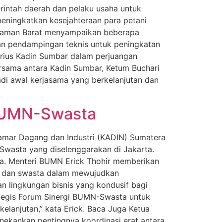
intah daerah dan pelaku usaha untuk
meningkatkan kesejahteraan para petani
Pasaman Barat menyampaikan beberapa
 dan pendampingan teknis untuk peningkatan
erius Kadin Sumbar dalam perjuangan
ersama antara Kadin Sumbar, Ketum Buchari
di awal kerjasama yang berkelanjutan dan
 BUMN-Swasta
 Kamar Dagang dan Industri (KADIN) Sumatera
-Swasta yang diselenggarakan di Jakarta.
sia. Menteri BUMN Erick Thohir memberikan
ik dan swasta dalam mewujudkan
n lingkungan bisnis yang kondusif bagi
ategis Forum Sinergi BUMN-Swasta untuk
elanjutan,” kata Erick. Baca Juga Ketua
nekankan pentingnya koordinasi erat antara